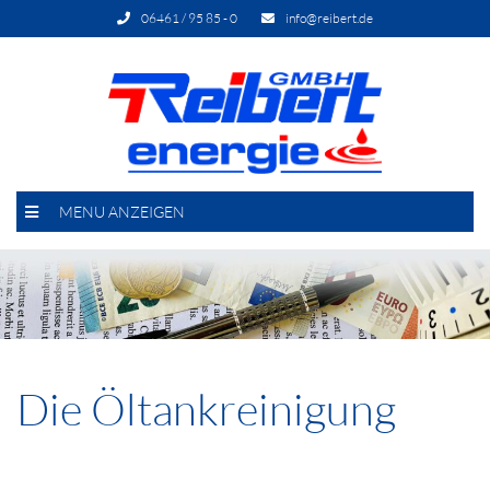
06461 / 95 85 - 0
info@reibert.de
MENU ANZEIGEN
Die Öltankreinigung