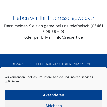
Haben wir Ihr Interesse geweckt?
Dann melden Sie sich gerne bei uns telefonisch (06461
/ 95 85 – 0)
oder per E-Mail: info@reibert.de
© 2026
REIBERT ENERGIE GMBH BIEDENKOPF
| ALLE
RECHTE VORBEHALTEN.
KONZEPTION
&
RESPONSIVE WEBDESIGN
Wir verwenden Cookies, um unsere Website und unseren Service zu
INTERMEDIA PETERS GMBH | WERBEAGENTUR
optimieren.
KONTAKT
NUTZUNGSBEDINGUNGEN
DATENSCHUTZERKLÄRUNG
IMPRESSUM
Akzeptieren
AGB
COOKIE-RICHTLINIE (EU)
Ablehnen